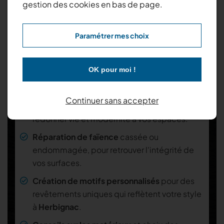
gestion des cookies en bas de page.
Un large panel de prestations en Faïence à
Paramétrer mes choix
Herbignac
Pose de faïence neuve
pour les
salles de
OK pour moi !
bains
et
cuisines
, offrant une finition
impeccable.
Continuer sans accepter
Rénovation de faïence
existante pour
redonner vie et modernité à vos espaces.
Réparation de faïence
cassée ou
endommagée, pour retrouver l'intégrité de
vos surfaces.
Création de motifs personnalisés
pour des
revêtements uniques qui reflètent votre style
à
Herbignac
.