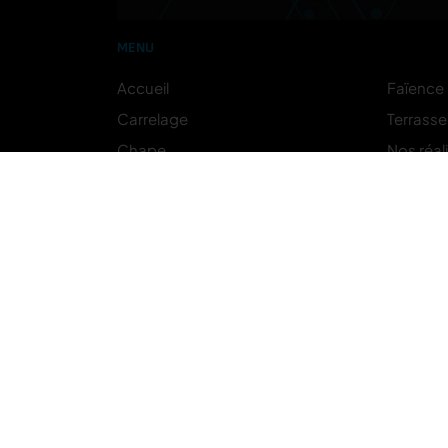
MENU
Accueil
Faïence
Carrelage
Terrasse
Chape
Nos réal
Actualités
Avis clie
Contact